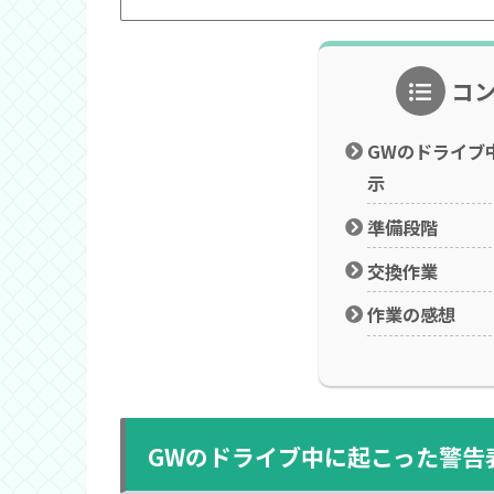
コ
GWのドライブ
示
準備段階
交換作業
作業の感想
GWのドライブ中に起こった警告