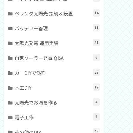
ベランダ太陽光 接続＆設置
14
バッテリー管理
11
太陽光発電 運用実績
51
自家ソーラー発電 Q&A
6
カーDIYで倹約
27
木工DIY
17
太陽光でお湯を作る
4
電子工作
7
その他のDIY
24