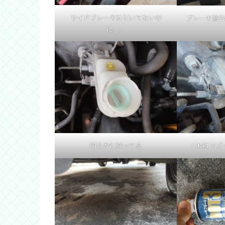
サイドブレーキは引いてないの
ブレーキ警
に。。
明らかに減ってる
これはマズ