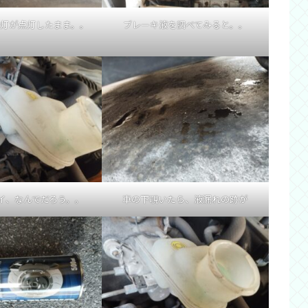
告灯が点灯したまま。。
ブレーキ液を調べてみると。。
イ、なんでだろう。。
車の下覗いたら、液漏れの跡が