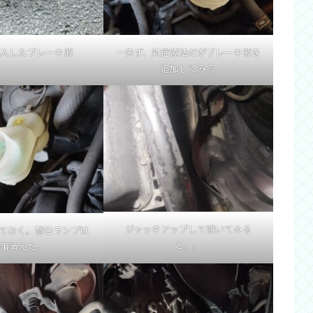
入したブレーキ液
一先ず、対症療法だがブレーキ液を
追加してみる
ジャッキアップして覗いてみる
れておく。警告ランプは
と。。
事消えた。