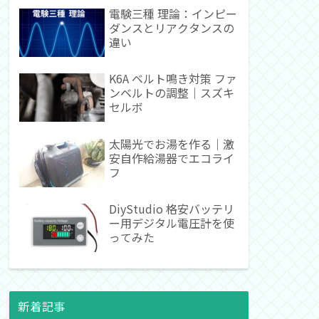
電験三種 理論：インピー
ダンスとリアクタンスの
違い
K6A ベルト鳴き対策 ファ
ンベルトの調整｜スズキ
セルボ
太陽光でお湯を作る｜激
安自作給湯器でエコライ
フ
DiyStudio 格安バッテリ
ー用デジタル電圧計を使
ってみた
新着記事