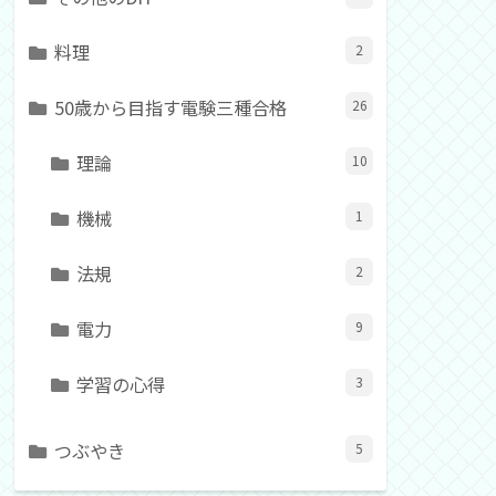
料理
2
50歳から目指す電験三種合格
26
理論
10
機械
1
法規
2
電力
9
学習の心得
3
つぶやき
5