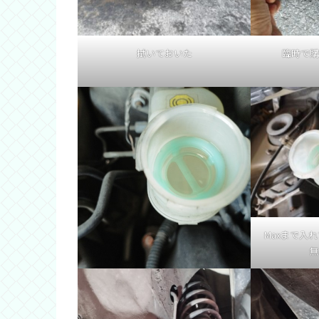
拭いておいた
臨時で購
Maxまで入
無