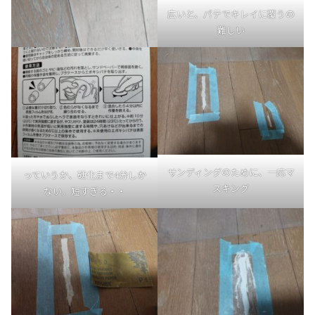
広いと、パテでキレイに覆うの
難しい
サンディングのために、一応マ
っていうか、硬化まで4分しか
スキング
ない。短すぎる・・