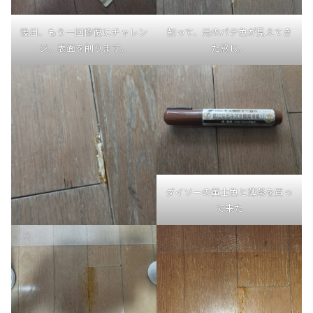
後日、もう一回修復にチャレン
削って、元のパテ色が見えてき
ジ。表面を削ります。
た感じ。
ダイソーの黄土色と薄茶を買っ
て来た