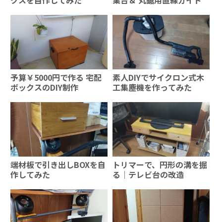
クスを自作してみた
業台＆ 丸鋸用直線ガイド
予算￥5000円で作る 宅配
素人DIYでサイクロン式木
ボックスのDIY制作
工集塵機を作ってみた
端材板で引き出しBOXを自
トリマーで、円形の溝を掘
作してみた
る｜テレビ台の改造