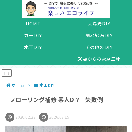
HOME
太陽光DIY
カーDIY
簡易給湯DIY
木工DIY
その他のDIY
50歳からの電験三種
PR
ホーム
木工DIY
フローリング補修 素人DIY｜失敗例
2026.02.22
2026.03.15