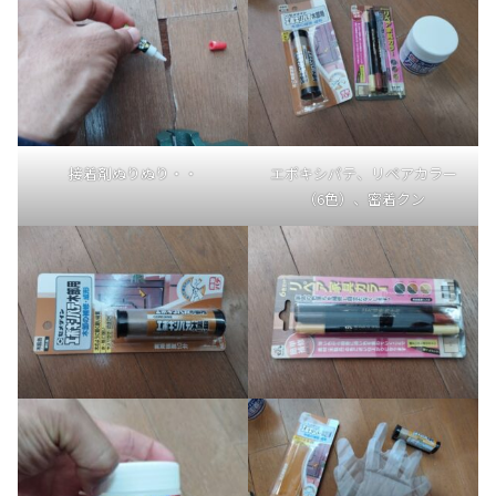
接着剤ぬりぬり・・
エポキシパテ、リペアカラー
（6色）、密着クン