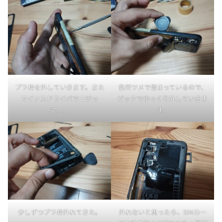
プラ枠を外していきます。また
各所ツメで留まっているので、
マイナスドライバでコジっ
ピックでゆっくり外していきま
て。。
す。
少しずつプラ枠外れてきた。
外れないと思ったら、SIMカー