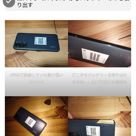
り出す
2年ほど放置していた調子悪い
どこからバッテリーを取り出せ
スマホA
るのか。。裏ブタ開ける隙間な
いぞ。