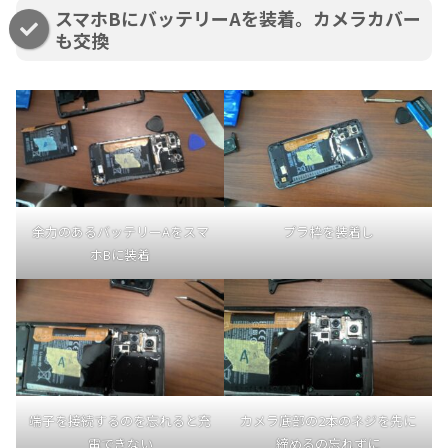
スマホBにバッテリーAを装着。カメラカバー
も交換
余力のあるバッテリーAをスマ
プラ枠を装着し
ホBに装着
端子を接続するのを忘れると充
カメラ底部の2本のネジを先に
電できない
締めるの忘れずに