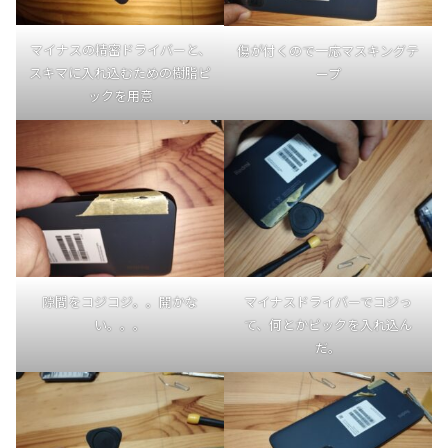
マイナスの精密ドライバーと、
傷が付くので一応マスキングテ
スキマに入れ込むための樹脂ピ
ープ
ックを用意
隙間をコジコジ。。開かな
マイナスドライバーでコジっ
い。。。
て、何とかピックを入れ込ん
だ。