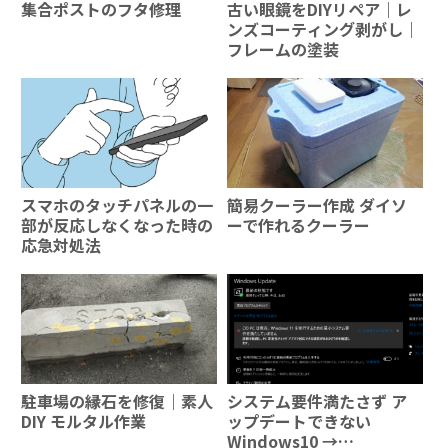
集合ポストのフタ修理
古い眼鏡をDIYリペア｜レ
ンズコーティング剥がし｜
フレームの塗装
スマホのタッチパネルの一
簡易クーラー作成 ダイソ
部が反応しなくなった時の
ーで作れるクーラー
応急対処法
駐車場の縁石を修復｜素人
システム要件満たさず ア
DIY モルタル作業
ップデートできない
Windows10 →