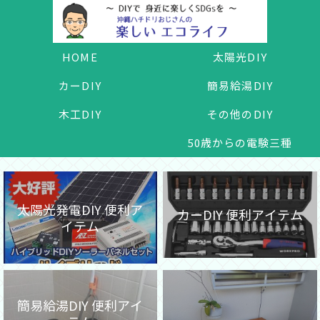
HOME
太陽光DIY
カーDIY
簡易給湯DIY
木工DIY
その他のDIY
50歳からの電験三種
太陽光発電DIY 便利ア
カーDIY 便利アイテム
イテム
簡易給湯DIY 便利アイ