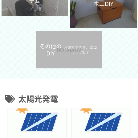
テム
木工DIY
その他の
お家でできる、エコ
DIY
ライフDIY
太陽光発電