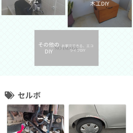
テム
木工DIY
その他の
お家でできる、エコ
DIY
ライフDIY
セルボ