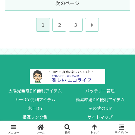
次のページ
次
1
2
3
へ
太陽光発電DIY 便利アイテム
バッテリー管理
カーDIY 便利アイテム
簡易給湯DIY 便利アイテム
木工DIY
その他のDIY
相互リンク集
サイトマップ
© 2017 沖縄ハチドリの楽しいエコライフ.
メニュー
ホーム
検索
トップ
サイドバー