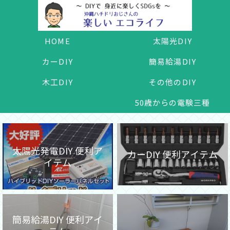
HOME
太陽光DIY
カーDIY
簡易給湯DIY
木工DIY
その他のDIY
50歳からの電験三種
太陽光発電DIY 便利ア
カーDIY 便利アイテム
イテム
簡易給湯DIY 便利アイ