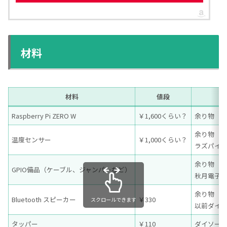
材料
材料
値段
Raspberry Pi ZERO W
￥1,600くらい？
余り物
余り物
温度センサー
￥1,000くらい？
ラズパイ
余り物
GPIO備品（ケーブル、ジャンパーなど）
秋月電子
余り物
Bluetooth スピーカー
￥330
スクロールできます
以前ダイ
タッパー
￥110
ダイソー