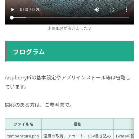
♪お風呂が沸きました♪
プログラム
raspberryPiの基本設定やアプリインストール等は省略し
ています。
関心のある方は、ご参考まで。
ファイル名
役割
temperature.php
温度の取得、アラート、CSV書き込み
1wareの設