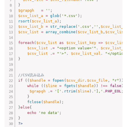
}
$grapgh
=
''
;
$csv_list_a
=
glob
(
'*.csv'
)
;
rsort
(
$csv_list_a
)
;
$csv_list_b
=
str_replace
(
'.csv'
,
''
,
$csv_list_a
$csv_list
=
array_combine
(
$csv_list_b
,
$csv_list
foreach
(
$csv_list
as
$csv_list_key
=
>
$csv_list
$csv_list
.
=
"<option value='"
.
$csv_list_k
$csv_list
.
=
"'>"
.
$csv_list_val
.
"</option
}
//CSV読み込み
if
(
(
$handle
=
fopen
(
$csv_dir
.
$csv_file
,
"r"
)
)
while
(
(
$line
=
fgets
(
$handle
)
)
!==
false
)
$grapgh
.
=
'['
.
rtrim
(
$line
)
.
'],'
.
PHP_EOL
;
}
fclose
(
$handle
)
;
}
else
{
echo
'no data'
;
}
?>