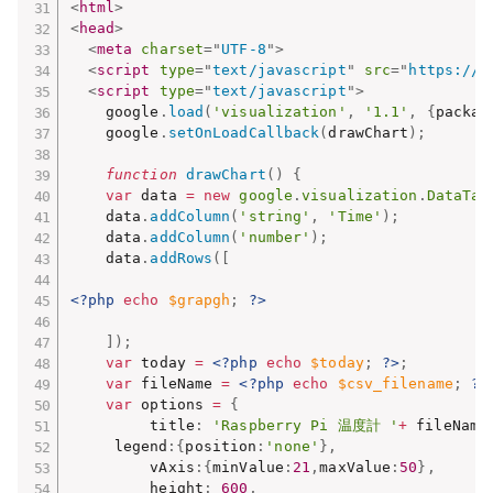
<
html
>
<
head
>
<
meta
charset
=
"
UTF-8
"
>
<
script
type
=
"
text/javascript
"
src
=
"
https://w
<
script
type
=
"
text/javascript
"
>
    google
.
load
(
'visualization'
,
'1.1'
,
{
packag
    google
.
setOnLoadCallback
(
drawChart
)
;
function
drawChart
(
)
{
var
 data 
=
new
google
.
visualization
.
DataTab
    data
.
addColumn
(
'string'
,
'Time'
)
;
    data
.
addColumn
(
'number'
)
;
    data
.
addRows
(
[
<?php
echo
$grapgh
;
?>
]
)
;
var
 today 
=
<?php
echo
$today
;
?>
;
var
 fileName 
=
<?php
echo
$csv_filename
;
?>
var
 options 
=
{
         title
:
'Raspberry Pi 温度計 '
+
 fileName
	 legend
:
{
position
:
'none'
}
,
         vAxis
:
{
minValue
:
21
,
maxValue
:
50
}
,
         height
:
600
,