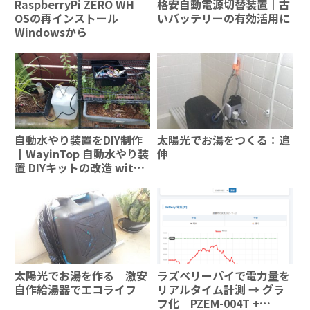
RaspberryPi ZERO WH
格安自動電源切替装置｜古
OSの再インストール
いバッテリーの有効活用に
Windowsから
自動水やり装置をDIY制作
太陽光でお湯をつくる：追
┃WayinTop 自動水やり装
伸
置 DIYキットの改造 with
Arduino & ラズパイ
太陽光でお湯を作る｜激安
ラズベリーパイで電力量を
自作給湯器でエコライフ
リアルタイム計測 → グラ
フ化｜PZEM-004T +