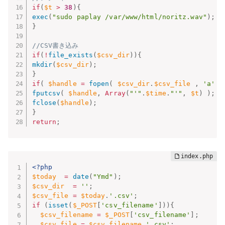
if
(
$t
>
38
)
{
exec
(
"sudo paplay /var/www/html/noritz.wav"
)
;
}
//CSV書き込み
if
(
!
file_exists
(
$csv_dir
)
)
{
mkdir
(
$csv_dir
)
;
}
if
(
$handle
=
fopen
(
$csv_dir
.
$csv_file
,
'a'
)
fputcsv
(
$handle
,
Array
(
"'"
.
$time
.
"'"
,
$t
)
)
;
fclose
(
$handle
)
;
}
return
;
<?php
$today
=
date
(
"Ymd"
)
;
$csv_dir
=
''
;
$csv_file
=
$today
.
'.csv'
;
if
(
isset
(
$_POST
[
'csv_filename'
]
)
)
{
$csv_filename
=
$_POST
[
'csv_filename'
]
;
$csv_file
=
$csv_filename
.
'.csv'
;