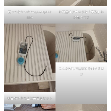
使ってなかったRaspberryPi Z
お風呂はアナログな「手動」お
ERO
湯張りです
こんな感じで温度計を垂らすだ
け
風呂のフタの上に装置をセット