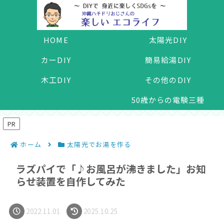
HOME
太陽光DIY
カーDIY
簡易給湯DIY
木工DIY
その他のDIY
50歳からの電験三種
PR
ホーム
太陽光でお湯を作る
ラズパイで「♪お風呂が沸きました」お知
らせ装置を自作してみた
2022.11.01
2025.10.25