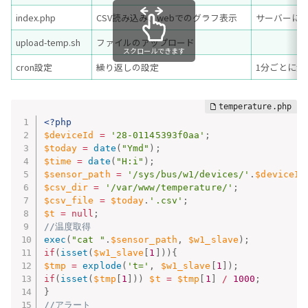
index.php
CSV読み込み、webでのグラフ表示
サーバーに
upload-temp.sh
ファイルのアップロード
スクロールできます
cron設定
繰り返しの設定
1分ごとに温
<?php
$deviceId
=
'28-01145393f0aa'
;
$today
=
date
(
"Ymd"
)
;
$time
=
date
(
"H:i"
)
;
$sensor_path
=
'/sys/bus/w1/devices/'
.
$deviceId
$csv_dir
=
'/var/www/temperature/'
;
$csv_file
=
$today
.
'.csv'
;
$t
=
null
;
//温度取得
exec
(
"cat "
.
$sensor_path
,
$w1_slave
)
;
if
(
isset
(
$w1_slave
[
1
]
)
)
{
$tmp
=
explode
(
't='
,
$w1_slave
[
1
]
)
;
if
(
isset
(
$tmp
[
1
]
)
)
$t
=
$tmp
[
1
]
/
1000
;
}
//アラート