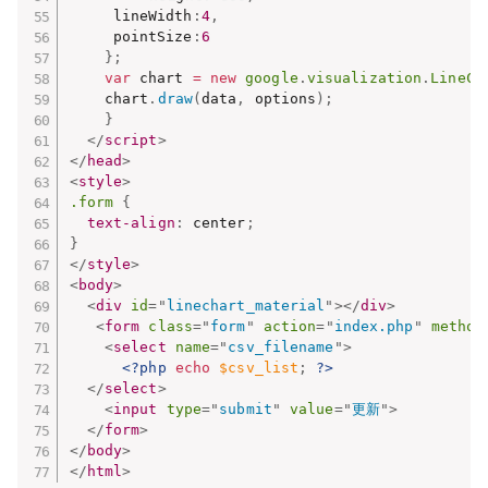
	 lineWidth
:
4
,
	 pointSize
:
6
}
;
var
 chart 
=
new
google
.
visualization
.
LineCh
    chart
.
draw
(
data
,
 options
)
;
}
</
script
>
</
head
>
<
style
>
.form
{
text-align
:
 center
;
}
</
style
>
<
body
>
<
div
id
=
"
linechart_material
"
>
</
div
>
<
form
class
=
"
form
"
action
=
"
index.php
"
method
<
select
name
=
"
csv_filename
"
>
<?php
echo
$csv_list
;
?>
</
select
>
<
input
type
=
"
submit
"
value
=
"
更新
"
>
</
form
>
</
body
>
</
html
>