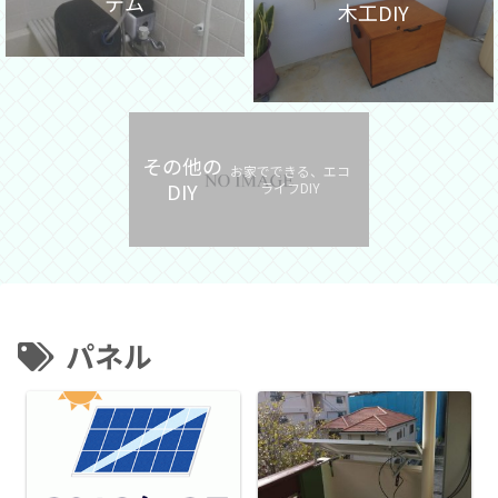
テム
木工DIY
その他の
お家でできる、エコ
DIY
ライフDIY
パネル