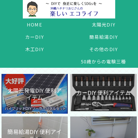
HOME
太陽光DIY
カーDIY
簡易給湯DIY
木工DIY
その他のDIY
50歳からの電験三種
太陽光発電DIY 便利ア
カーDIY 便利アイテム
イテム
簡易給湯DIY 便利アイ