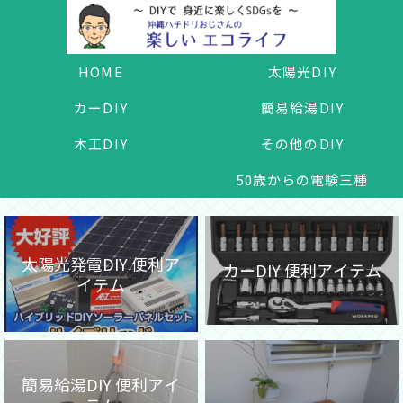
HOME
太陽光DIY
カーDIY
簡易給湯DIY
木工DIY
その他のDIY
50歳からの電験三種
太陽光発電DIY 便利ア
カーDIY 便利アイテム
イテム
簡易給湯DIY 便利アイ