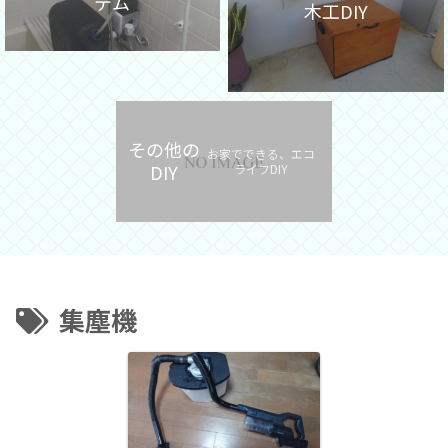
テム
木工DIY
その他の
お家でできる、エコ
DIY
ライフDIY
集塵機