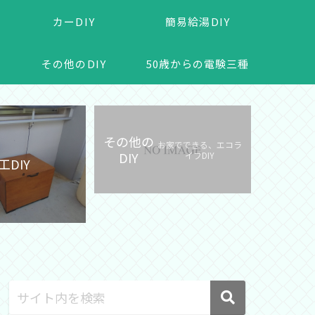
カーDIY
簡易給湯DIY
その他のDIY
50歳からの電験三種
その他の
お家でできる、エコラ
DIY
イフDIY
工DIY