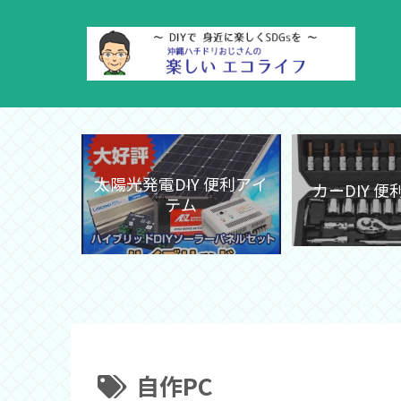
太陽光発電DIY 便利アイ
カーDIY 
テム
自作PC