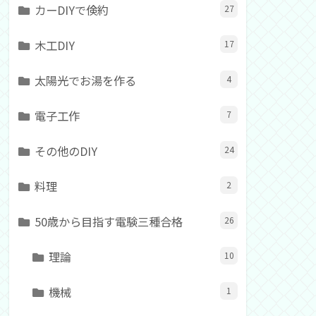
カーDIYで倹約
27
木工DIY
17
太陽光でお湯を作る
4
電子工作
7
その他のDIY
24
料理
2
50歳から目指す電験三種合格
26
理論
10
機械
1