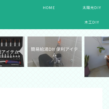
HOME
太陽光DIY
木工DIY
簡易給湯DIY 便利アイテ
便利アイテム
ム
木