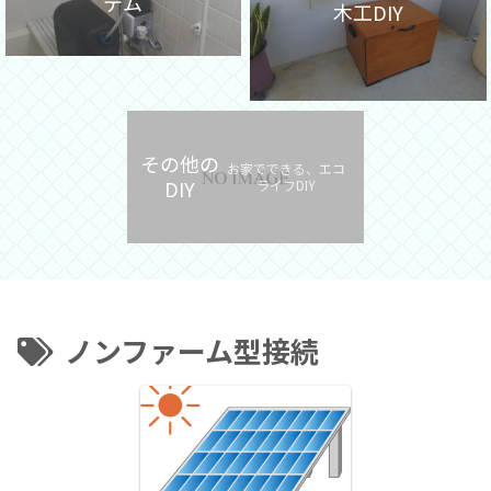
テム
木工DIY
その他の
お家でできる、エコ
DIY
ライフDIY
ノンファーム型接続