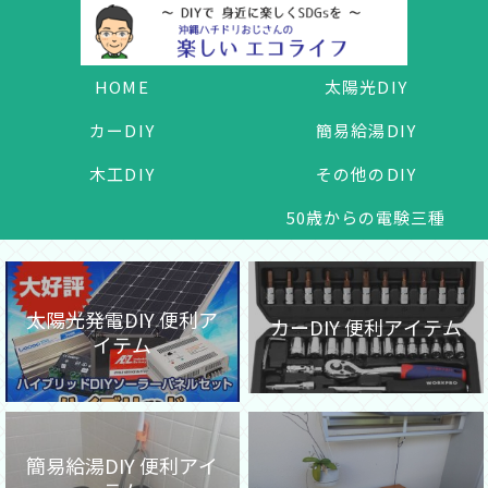
HOME
太陽光DIY
カーDIY
簡易給湯DIY
木工DIY
その他のDIY
50歳からの電験三種
太陽光発電DIY 便利ア
カーDIY 便利アイテム
イテム
簡易給湯DIY 便利アイ