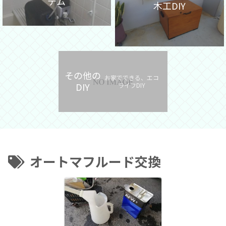
テム
木工DIY
その他の
お家でできる、エコ
DIY
ライフDIY
オートマフルード交換