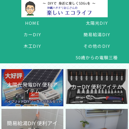
HOME
太陽光DIY
カーDIY
簡易給湯DIY
木工DIY
その他のDIY
50歳からの電験三種
太陽光発電DIY 便利ア
カーDIY 便利アイテム
イテム
簡易給湯DIY 便利アイ