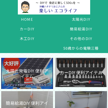
HOME
太陽光DIY
カーDIY
簡易給湯DIY
木工DIY
その他のDIY
50歳からの電験三種
太陽光発電DIY 便利ア
カーDIY 便利アイテム
イテム
簡易給湯DIY 便利アイ