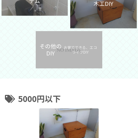
テム
木工DIY
その他の
お家でできる、エコ
DIY
ライフDIY
5000円以下