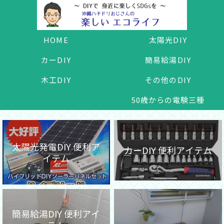
HOME
太陽光DIY
カーDIY
簡易給湯DIY
木工DIY
その他のDIY
50歳からの電験三種
太陽光発電DIY 便利ア
カーDIY 便利アイテム
イテム
簡易給湯DIY 便利アイ