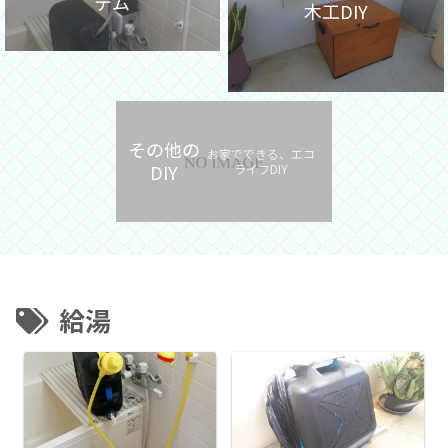
テム
木工DIY
その他の
お家でできる、エコ
DIY
ライフDIY
給湯