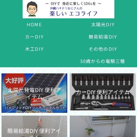
HOME
太陽光DIY
カーDIY
簡易給湯DIY
木工DIY
その他のDIY
50歳からの電験三種
太陽光発電DIY 便利ア
カーDIY 便利アイテム
イテム
簡易給湯DIY 便利アイ