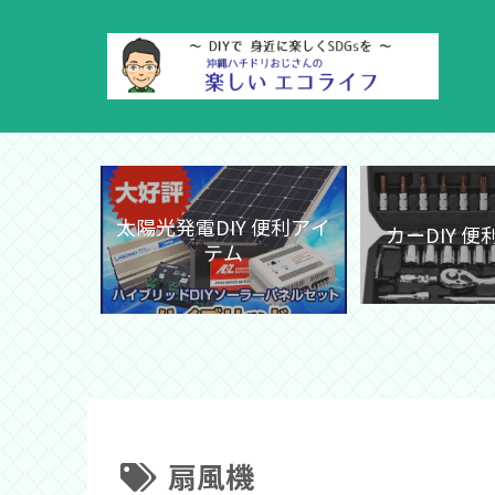
太陽光発電DIY 便利アイ
カーDIY 
テム
扇風機