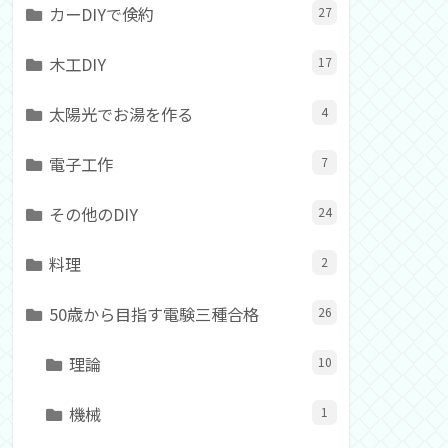
カーDIYで倹約
27
木工DIY
17
太陽光でお湯を作る
4
電子工作
7
その他のDIY
24
料理
2
50歳から目指す電験三種合格
26
理論
10
機械
1