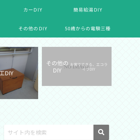
カーDIY
簡易給湯DIY
その他のDIY
50歳からの電験三種
その他の
お家でできる、エコラ
DIY
イフDIY
工DIY