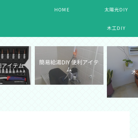
HOME
太陽光DIY
木工DIY
簡易給湯DIY 便利アイテ
便利アイテム
ム
木