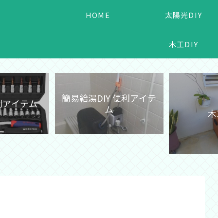
HOME
太陽光DIY
木工DIY
簡易給湯DIY 便利アイテ
便利アイテム
ム
木