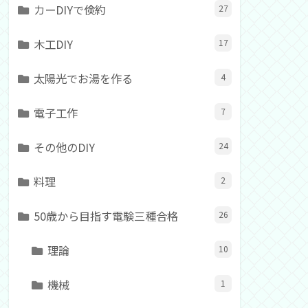
カーDIYで倹約
27
木工DIY
17
太陽光でお湯を作る
4
電子工作
7
その他のDIY
24
料理
2
50歳から目指す電験三種合格
26
理論
10
機械
1