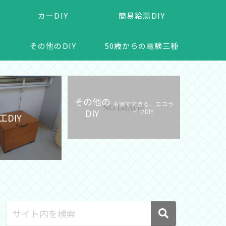
カーDIY
簡易給湯DIY
その他のDIY
50歳からの電験三種
その他の
お家でできる、エコラ
DIY
イフDIY
工DIY