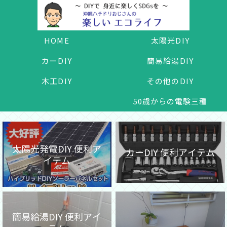
HOME
太陽光DIY
カーDIY
簡易給湯DIY
木工DIY
その他のDIY
50歳からの電験三種
太陽光発電DIY 便利ア
カーDIY 便利アイテム
イテム
簡易給湯DIY 便利アイ