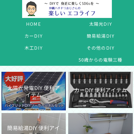
HOME
太陽光DIY
カーDIY
簡易給湯DIY
木工DIY
その他のDIY
50歳からの電験三種
太陽光発電DIY 便利ア
カーDIY 便利アイテム
イテム
簡易給湯DIY 便利アイ