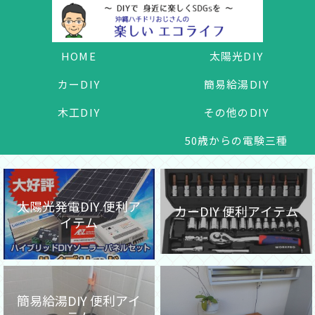
HOME
太陽光DIY
カーDIY
簡易給湯DIY
木工DIY
その他のDIY
50歳からの電験三種
太陽光発電DIY 便利ア
カーDIY 便利アイテム
イテム
簡易給湯DIY 便利アイ