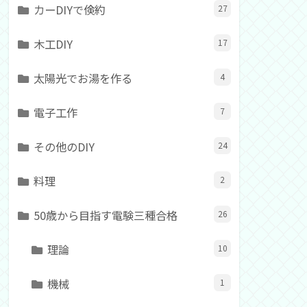
カーDIYで倹約
27
木工DIY
17
太陽光でお湯を作る
4
電子工作
7
その他のDIY
24
料理
2
50歳から目指す電験三種合格
26
理論
10
機械
1