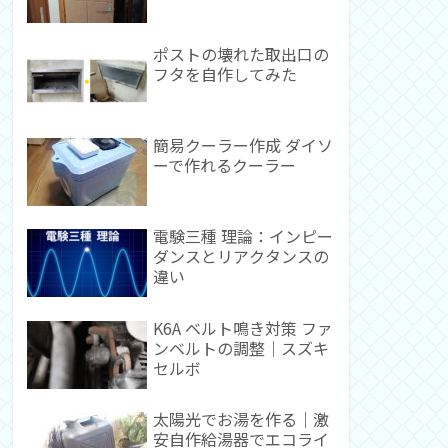
ポストの壊れた取出口の
フタを自作してみた
簡易クーラー作成 ダイソ
ーで作れるクーラー
電験三種 理論：インピー
ダンスとリアクタンスの
違い
K6A ベルト鳴き対策 ファ
ンベルトの調整｜スズキ
セルボ
太陽光でお湯を作る｜激
安自作給湯器でエコライ