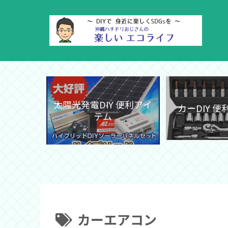
太陽光発電DIY 便利アイ
カーDIY 
テム
カーエアコン