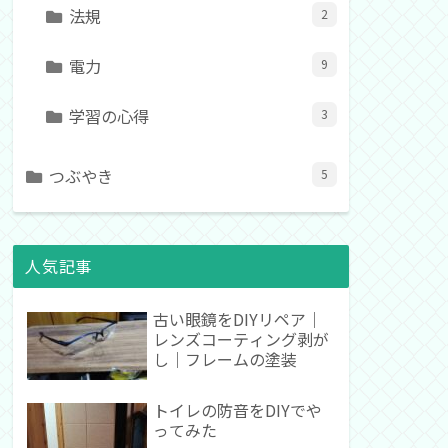
法規
2
電力
9
学習の心得
3
つぶやき
5
人気記事
古い眼鏡をDIYリペア｜
レンズコーティング剥が
し｜フレームの塗装
トイレの防音をDIYでや
ってみた