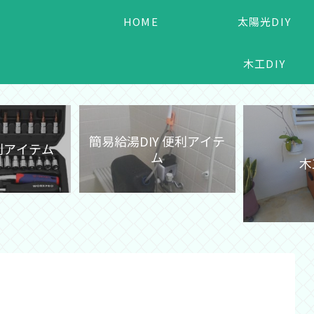
HOME
太陽光DIY
木工DIY
簡易給湯DIY 便利アイテ
便利アイテム
ム
木