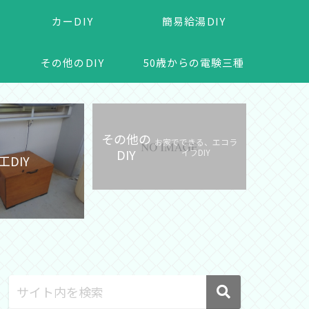
カーDIY
簡易給湯DIY
その他のDIY
50歳からの電験三種
その他の
お家でできる、エコラ
DIY
イフDIY
工DIY