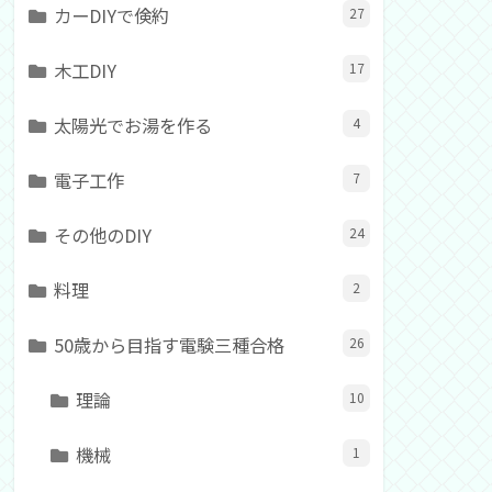
カーDIYで倹約
27
木工DIY
17
太陽光でお湯を作る
4
電子工作
7
その他のDIY
24
料理
2
50歳から目指す電験三種合格
26
理論
10
機械
1