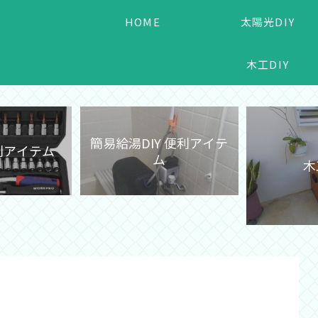
HOME
太陽光DIY
木工DIY
簡易給湯DIY 便利アイテ
便利アイテム
ム
木