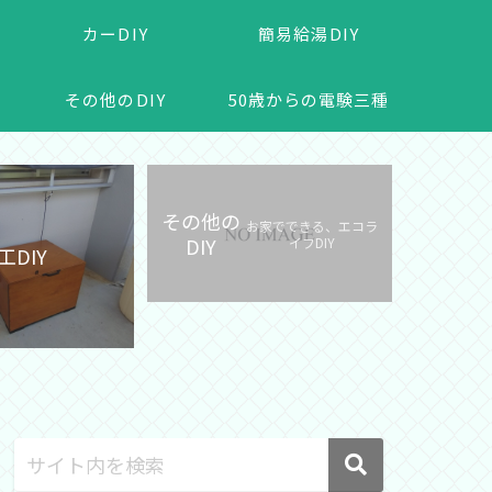
カーDIY
簡易給湯DIY
その他のDIY
50歳からの電験三種
その他の
お家でできる、エコラ
DIY
イフDIY
工DIY