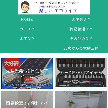
HOME
太陽光DIY
カーDIY
簡易給湯DIY
木工DIY
その他のDIY
50歳からの電験三種
太陽光発電DIY 便利ア
カーDIY 便利アイテム
イテム
簡易給湯DIY 便利アイ