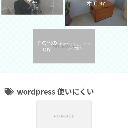
テム
木工DIY
その他の
お家でできる、エコ
DIY
ライフDIY
wordpress 使いにくい