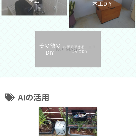
テム
木工DIY
その他の
お家でできる、エコ
DIY
ライフDIY
AIの活用