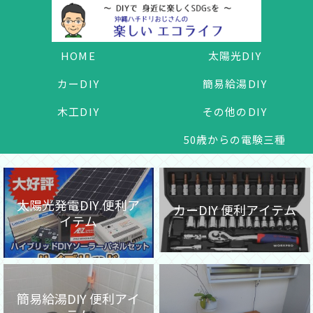
HOME
太陽光DIY
カーDIY
簡易給湯DIY
木工DIY
その他のDIY
50歳からの電験三種
太陽光発電DIY 便利ア
カーDIY 便利アイテム
イテム
簡易給湯DIY 便利アイ