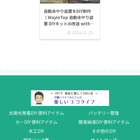
自動水やり装置をDIY制作
┃WayinTop 自動水やり装
置 DIYキットの改造 with
Arduino & ラズパイ
2024.05.25
太陽光発電DIY 便利アイテム
バッテリー管理
カーDIY 便利アイテム
簡易給湯DIY 便利アイテム
木工DIY
その他のDIY