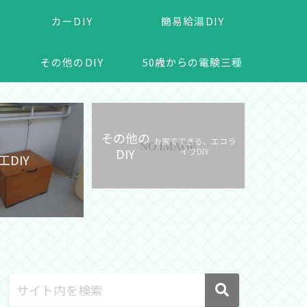
カーDIY
簡易給湯DIY
その他のDIY
50歳からの電験三種
その他の
お家でできる、エコラ
DIY
イフDIY
工DIY