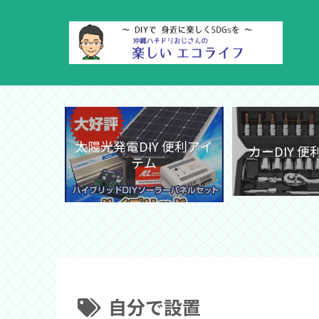
太陽光発電DIY 便利アイ
カーDIY 
テム
自分で設置