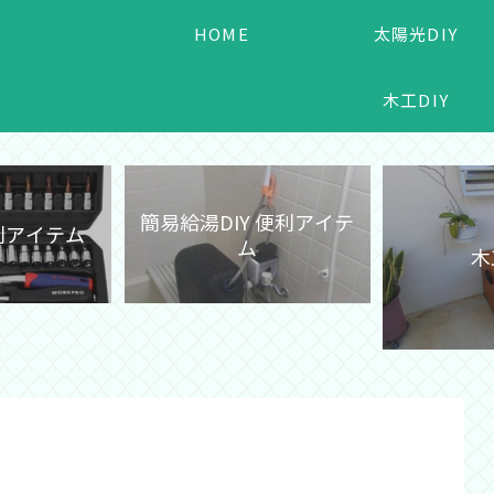
HOME
太陽光DIY
木工DIY
簡易給湯DIY 便利アイテ
便利アイテム
ム
木