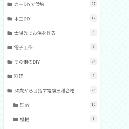
カーDIYで倹約
27
木工DIY
17
太陽光でお湯を作る
4
電子工作
7
その他のDIY
24
料理
2
50歳から目指す電験三種合格
26
理論
10
機械
1