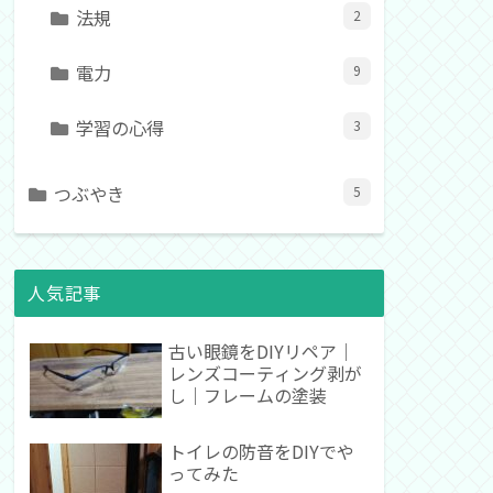
法規
2
電力
9
学習の心得
3
つぶやき
5
人気記事
古い眼鏡をDIYリペア｜
レンズコーティング剥が
し｜フレームの塗装
トイレの防音をDIYでや
ってみた