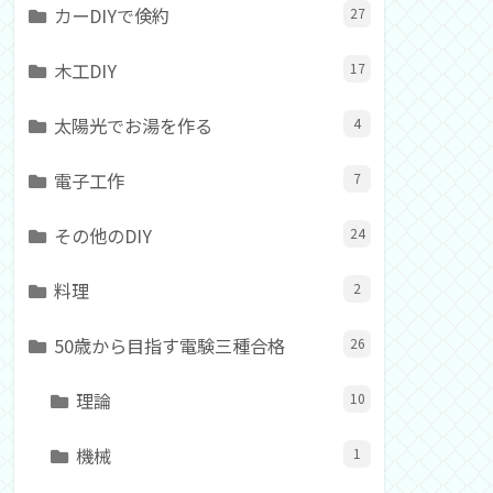
カーDIYで倹約
27
木工DIY
17
太陽光でお湯を作る
4
電子工作
7
その他のDIY
24
料理
2
50歳から目指す電験三種合格
26
理論
10
機械
1