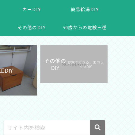
カーDIY
簡易給湯DIY
その他のDIY
50歳からの電験三種
その他の
お家でできる、エコラ
DIY
イフDIY
工DIY