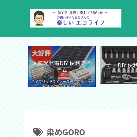
太陽光発電DIY 便利アイ
カーDIY 
テム
染めGORO