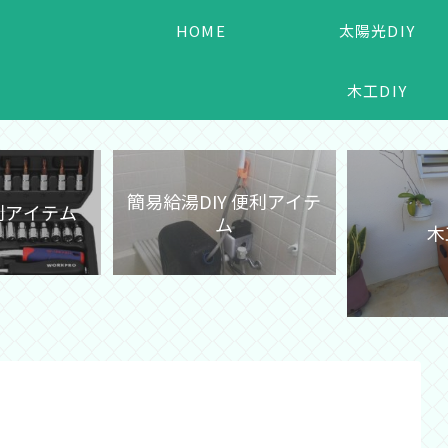
HOME
太陽光DIY
木工DIY
簡易給湯DIY 便利アイテ
便利アイテム
ム
木