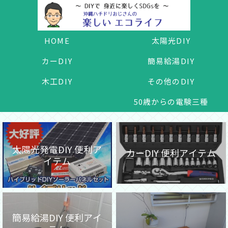
HOME
太陽光DIY
カーDIY
簡易給湯DIY
木工DIY
その他のDIY
50歳からの電験三種
太陽光発電DIY 便利ア
カーDIY 便利アイテム
イテム
簡易給湯DIY 便利アイ