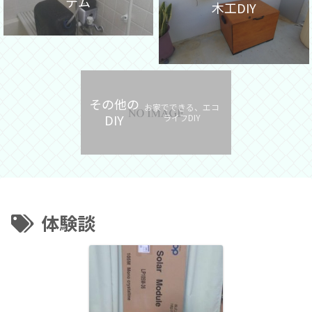
テム
木工DIY
その他の
お家でできる、エコ
DIY
ライフDIY
体験談