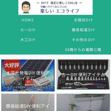
HOME
太陽光DIY
カーDIY
簡易給湯DIY
木工DIY
その他のDIY
50歳からの電験三種
太陽光発電DIY 便利ア
カーDIY 便利アイテム
イテム
簡易給湯DIY 便利アイ