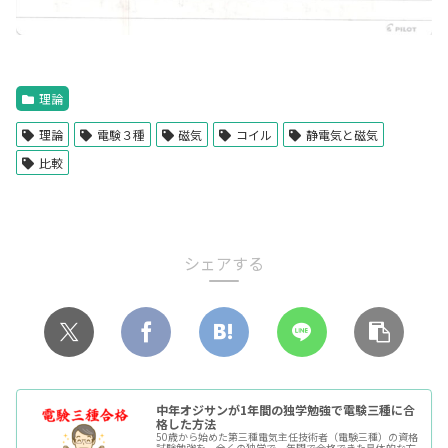
理論
理論
電験３種
磁気
コイル
静電気と磁気
比較
シェアする
中年オジサンが1年間の独学勉強で電験三種に合
格した方法
50歳から始めた第三種電気主任技術者（電験三種）の資格
試験勉強を、全くの独学で一年間で合格できた具体的な方