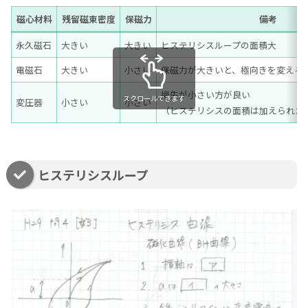
磁心材料
残留磁束密度
保磁力
備考
永久磁石
大きい
大きい
ヒステリシスループの面積大
電磁石
大きい
小さい
保磁力が大きいと、極向きを変える
損失が小さい方が良い
スクロールできます
変圧器
小さい
小さい
（ヒステリシスの面積は加えられた
ヒステリシスループ