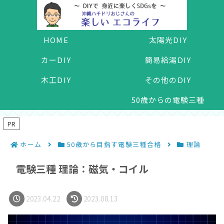
HOME
太陽光DIY
カーDIY
簡易給湯DIY
木工DIY
その他のDIY
50歳からの電験三種
PR
ホーム
50歳から目指す電験三種合格
理論
電験三種 理論：磁気・コイル
2023.04.22
2023.08.13