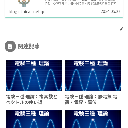
法を、心得や計画、各科目の具体的な勉強法に至るまで、
詳細に紹介しています。
2024.05.27
blog.ethical-net.jp
関連記事
電験三種 理論：複素数と
電験三種 理論：静電気 電
ベクトルの使い道
荷・電界・電位