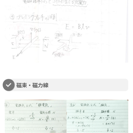
磁束・磁力線