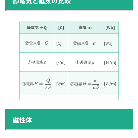
静電気と磁気の比較
静電気 ＋Q
[C]
磁気 ｍ
[Wb]
Φ
Φ
[C]
[Wb]
Q
②
電
束
＝
②
磁
束
＝
ｍ
[F/m]
[Ｈ/ｍ]
ε
μ
①
誘
電
率
①
透
磁
率
Q
ｍ
=
[V/m]
[Ａ/ｍ]
=
H
E
③
磁
界
③
電
界
μ
S
ε
S
磁性体