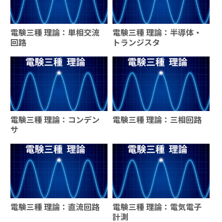
電験三種 理論：単相交流
電験三種 理論：半導体・
回路
トランジスタ
電験三種 理論：コンデン
電験三種 理論：三相回路
サ
電験三種 理論：直流回路
電験三種 理論：電気電子
計測